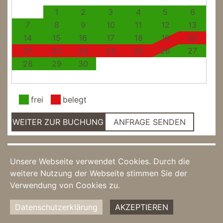
1
2
3
4
5
6
7
8
9
10
11
12
13
14
15
16
17
18
19
20
21
22
23
24
25
26
27
28
29
30
frei
belegt
WEITER ZUR BUCHUNG
ANFRAGE SENDEN
Ferienwohnung Pewsum
Unsere Webseite verwendet Cookies. Durch die
Greetsiel - Ferienwohnung
weitere Nutzung der Webseite stimmen Sie der
Verwendung von Cookies zu.
Datenschutzerklärung
AKZEPTIEREN
<<
>>