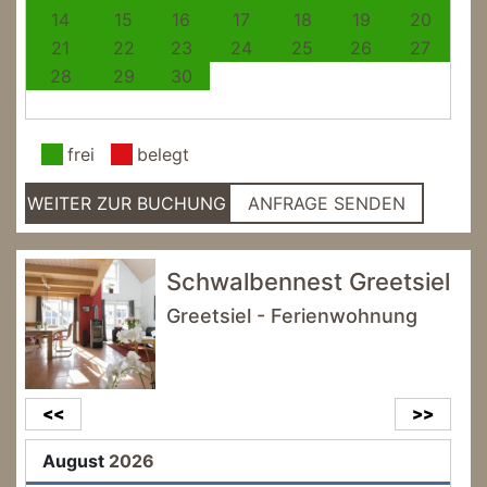
14
15
16
17
18
19
20
21
22
23
24
25
26
27
28
29
30
frei
belegt
WEITER ZUR BUCHUNG
ANFRAGE SENDEN
Schwalbennest Greetsiel
Greetsiel - Ferienwohnung
<<
>>
August
2026