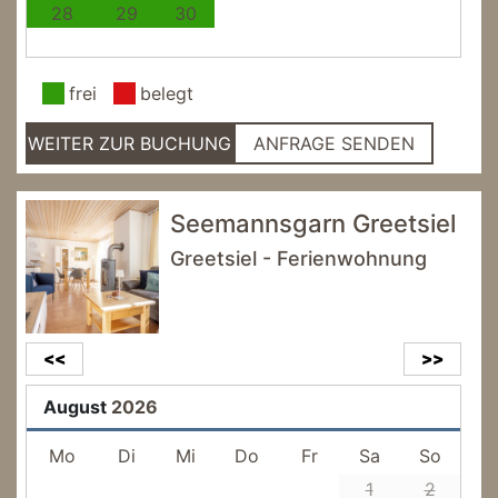
28
29
30
frei
belegt
WEITER ZUR BUCHUNG
ANFRAGE SENDEN
Seemannsgarn Greetsiel
Greetsiel - Ferienwohnung
<<
>>
August
2026
Mo
Di
Mi
Do
Fr
Sa
So
1
2