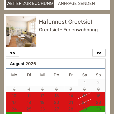
WEITER ZUR BUCHUNG
ANFRAGE SENDEN
Hafennest Greetsiel
Greetsiel - Ferienwohnung
<<
>>
August
2026
Mo
Di
Mi
Do
Fr
Sa
So
1
2
3
4
5
6
7
8
9
10
11
12
13
14
15
16
17
18
19
20
21
22
23
24
25
26
27
28
29
30