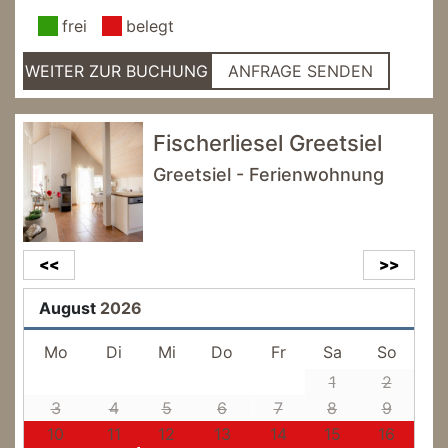
frei
belegt
WEITER ZUR BUCHUNG
ANFRAGE SENDEN
Fischerliesel Greetsiel
Greetsiel - Ferienwohnung
<<
>>
August
2026
Mo
Di
Mi
Do
Fr
Sa
So
1
2
3
4
5
6
7
8
9
10
11
12
13
14
15
16