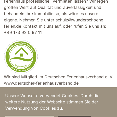
Ferienhaus professionell vermieten lassen? Wir legen
großen Wert auf Qualität und Zuverlässigkeit und
behandeln Ihre Immobilie so, als wäre es unsere
eigene. Nehmen Sie unter
schulz@wunderschoene-
ferien.de
Kontakt mit uns auf, oder rufen Sie uns an:
+49 173 92 0 97 11
Wir sind Mitglied im Deutschen Ferienhausverband e. V.
www.deutscher-ferienhausverband.de
Unsere Webseite verwendet Cookies. Durch die
weitere Nutzung der Webseite stimmen Sie der
Home
|
Feriendomizile
|
Copyright © 2025
Verwendung von Cookies zu.
Über uns
|
AGB
|
Wunderschöne Ferien