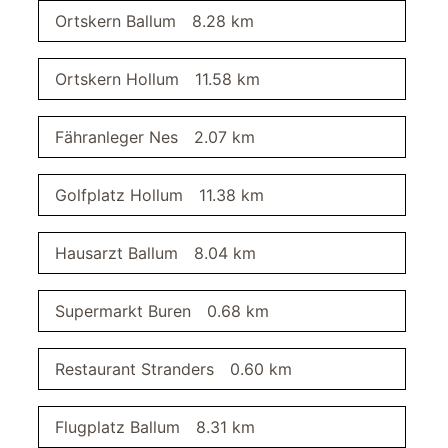
Wohnbereich
Ortskern Ballum
8.28 km
Fußbodenheizung
Fernseher
Ortskern Hollum
11.58 km
Sofa
SAT/Kabel-TV
Fähranleger Nes
2.07 km
Balkon
Abstellraum
Golfplatz Hollum
11.38 km
Waschmaschine
Hausarzt Ballum
8.04 km
Küche
Mikrowelle
Supermarkt Buren
0.68 km
Herd
Küchenzeile
Kühlschrank mit Gefrierfach
Restaurant Stranders
0.60 km
Geschirr
Kühlschrank
Flugplatz Ballum
8.31 km
Spülmaschine