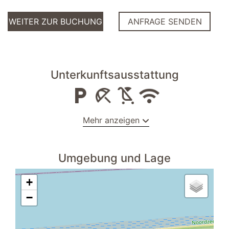
WEITER ZUR BUCHUNG
ANFRAGE SENDEN
Unterkunftsausstattung
Mehr anzeigen
Schlafzimmer I
Umgebung und Lage
Kleiderschrank
Kinderbett
+
Boxspringbett 180 x 200 m
−
Allgemein
Haustiere verboten