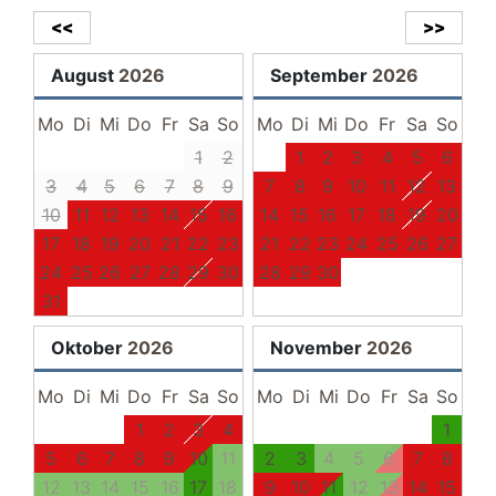
Terrasse
<<
>>
Liegen
August
2026
September
2026
Gartenmöbel
Mo
Di
Mi
Do
Fr
Sa
So
Mo
Di
Mi
Do
Fr
Sa
So
Schlafzimmer II
1
2
1
2
3
4
5
6
Boxspringbett 180 x 200 Meter
3
4
5
6
7
8
9
7
8
9
10
11
12
13
Kleiderschrank
10
11
12
13
14
15
16
14
15
16
17
18
19
20
Balkon
17
18
19
20
21
22
23
21
22
23
24
25
26
27
Balkonmöbel
24
25
26
27
28
29
30
28
29
30
31
Essbereich
Oktober
2026
November
2026
Esszimmerstühle
Esstisch
Mo
Di
Mi
Do
Fr
Sa
So
Mo
Di
Mi
Do
Fr
Sa
So
Parkplatz
1
2
3
4
1
5
6
7
8
9
10
11
2
3
4
5
6
7
8
kostenfreier PKW-Stellplatz
12
13
14
15
16
17
18
9
10
11
12
13
14
15