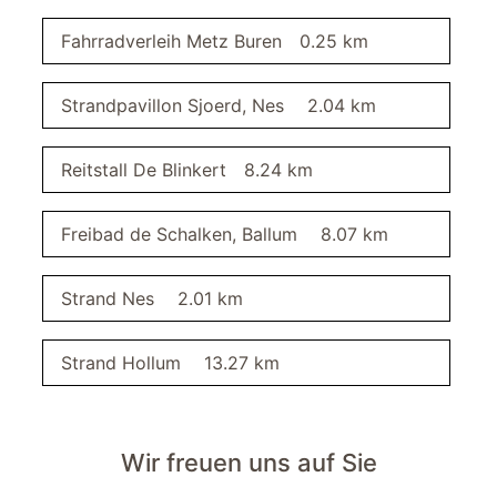
Kochtöpfe
Backofen
Fahrradverleih Metz Buren
0.25 km
Kaffeemaschine
Küche
Strandpavillon Sjoerd, Nes
2.04 km
Geschirr und Besteck
Badezimmer
Reitstall De Blinkert
8.24 km
Fußbodenheizung
Dusche
Freibad de Schalken, Ballum
8.07 km
Spiegel
Sauna
Strand Nes
2.01 km
Whirlpool
Waschtisch
Fön
Strand Hollum
13.27 km
WC
Flur
Wir freuen uns auf Sie
Garderobe