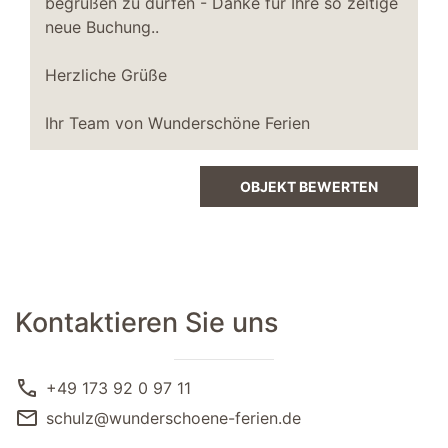
begrüßen zu dürfen - Danke für Ihre so zeitige
neue Buchung..
Herzliche Grüße
Ihr Team von Wunderschöne Ferien
OBJEKT BEWERTEN
Kontaktieren Sie uns
call
+49 173 92 0 97 11
mail
schulz@wunderschoene-ferien.de