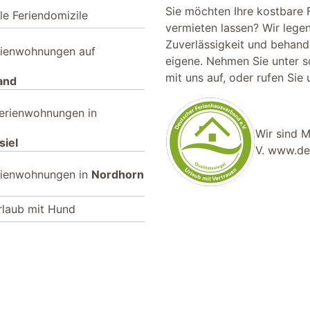
Sie möchten Ihre kostbare 
le Feriendomizile
vermieten lassen? Wir lege
Zuverlässigkeit und behande
rienwohnungen auf
eigene. Nehmen Sie unter
s
mit uns auf, oder rufen Sie
and
erienwohnungen in
Wir sind M
siel
V.
www.deu
rienwohnungen in
Nordhorn
rlaub mit Hund