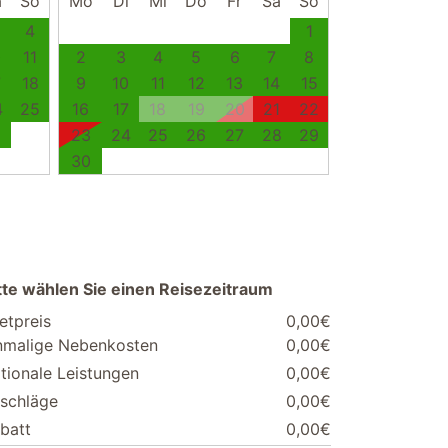
a
So
Mo
Di
Mi
Do
Fr
Sa
So
4
1
0
11
2
3
4
5
6
7
8
7
18
9
10
11
12
13
14
15
4
25
16
17
18
19
20
21
22
1
23
24
25
26
27
28
29
30
tte wählen Sie einen Reisezeitraum
etpreis
0,00€
nmalige Nebenkosten
0,00€
tionale Leistungen
0,00€
schläge
0,00€
batt
0,00€