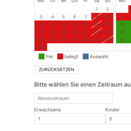
Mo
Di
Mi
Do
Fr
Sa
So
Mo
1
2
3
4
5
6
7
8
9
7
10
11
12
13
14
15
16
14
17
18
19
20
21
22
23
21
24
25
26
27
28
29
30
28
31
frei
belegt
Auswahl
ZURÜCKSETZEN
Bitte wählen Sie einen Zeitraum a
Erwachsene
Kinder