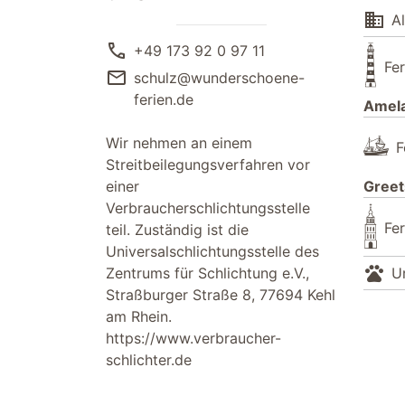
domain
Al
call
+49 173 92 0 97 11
Fe
mail
schulz@wunderschoene-
ferien.de
Amel
Wir nehmen an einem
F
Streitbeilegungsverfahren vor
einer
Greet
Verbraucherschlichtungsstelle
Fe
teil. Zuständig ist die
Universalschlichtungsstelle des
pets
Zentrums für Schlichtung e.V.,
U
Straßburger Straße 8, 77694 Kehl
am Rhein.
https://www.verbraucher-
schlichter.de