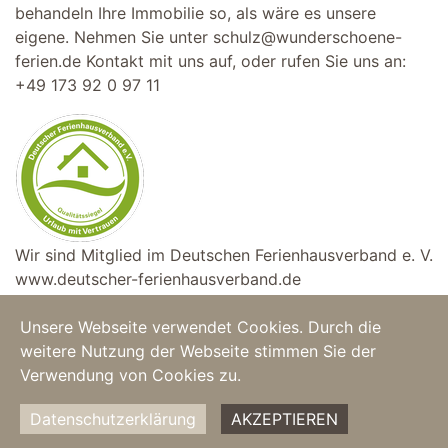
behandeln Ihre Immobilie so, als wäre es unsere
eigene. Nehmen Sie unter
schulz@wunderschoene-
ferien.de
Kontakt mit uns auf, oder rufen Sie uns an:
+49 173 92 0 97 11
Wir sind Mitglied im Deutschen Ferienhausverband e. V.
www.deutscher-ferienhausverband.de
Unsere Webseite verwendet Cookies. Durch die
weitere Nutzung der Webseite stimmen Sie der
Home
|
Feriendomizile
|
Copyright © 2025
Verwendung von Cookies zu.
Über uns
|
AGB
|
Wunderschöne Ferien
Datenschutzerklärung
AKZEPTIEREN
Impressum
|
Datenschutz