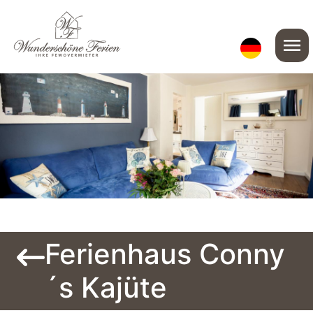
menu
Ferienhaus Conny
´s Kajüte