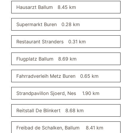
Hausarzt Ballum
8.45 km
Wohnbereich
SAT/Kabel-TV
Supermarkt Buren
0.28 km
CD-Player
DVD-Player
Restaurant Stranders
0.31 km
Sessel
Ecksofa, ausziehbar, zus. Schlafplatz
Fernseher
Flugplatz Ballum
8.69 km
Schlafzimmer II
Fahrradverleih Metz Buren
0.65 km
2 Einzelbetten 90 x 200 m
TV SAT/Kabel
Strandpavillon Sjoerd, Nes
1.90 km
Verdunklung durch Gardinen
Kleiderschrank
Reitstall De Blinkert
8.68 km
Küche
Küchenzeile
Freibad de Schalken, Ballum
8.41 km
Spülmaschine