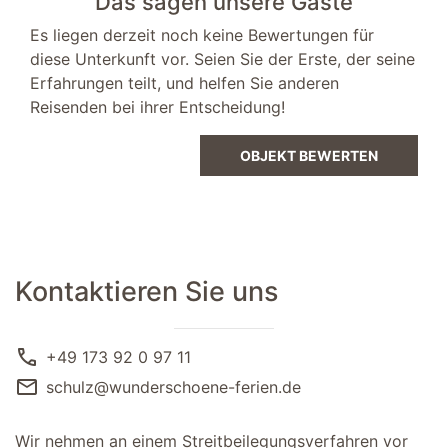
Das sagen unsere Gäste
Abstellraum
Es liegen derzeit noch keine Bewertungen für
Staubsauger
diese Unterkunft vor. Seien Sie der Erste, der seine
Flur
Erfahrungen teilt, und helfen Sie anderen
Reisenden bei ihrer Entscheidung!
Garderobe
OBJEKT BEWERTEN
Kontaktieren Sie uns
call
+49 173 92 0 97 11
mail
schulz@wunderschoene-ferien.de
Wir nehmen an einem Streitbeilegungsverfahren vor