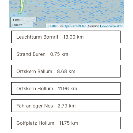
Nichtraucherobjekt
Spiele
Wischbarer Fußbodenbelag
1 km
3000 ft
Radfahren
Leaflet
| ©
OpenStreetMap
, Service
Fewo-Verwalter
Hund erlaubt
Leuchtturm Bornrif
13.00 km
Internet/WLAN
Minigolf
Strand Buren
0.75 km
Allergikerfreundlich
Reiten
Haustiere erlaubt
Ortskern Ballum
8.68 km
Trockner
Windsurfen
Ortskern Hollum
11.96 km
Strandnähe
Barrierefrei
Wäscheservice gegen Aufpreis
Fähranleger Nes
2.79 km
Angeln
Nichtraucher
Golfplatz Hollum
11.75 km
Waschmaschine
Familienfreundlich