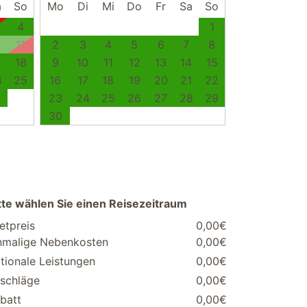
a
So
Mo
Di
Mi
Do
Fr
Sa
So
4
1
0
11
2
3
4
5
6
7
8
7
18
9
10
11
12
13
14
15
4
25
16
17
18
19
20
21
22
1
23
24
25
26
27
28
29
30
tte wählen Sie einen Reisezeitraum
etpreis
0,00€
nmalige Nebenkosten
0,00€
tionale Leistungen
0,00€
schläge
0,00€
batt
0,00€