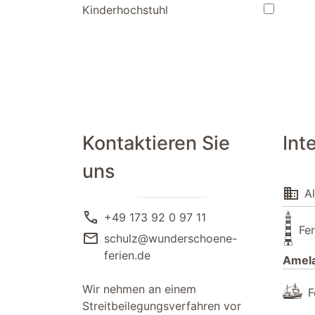
Kinderhochstuhl
Kontaktieren Sie
Int
uns
domain
Al
call
+49 173 92 0 97 11
Fe
mail
schulz@wunderschoene-
ferien.de
Amel
Wir nehmen an einem
F
Streitbeilegungsverfahren vor