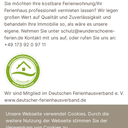
Sie möchten Ihre kostbare Ferienwohnung/Ihr
Ferienhaus professionell vermieten lassen? Wir legen
großen Wert auf Qualität und Zuverlässigkeit und
behandeln Ihre Immobilie so, als wäre es unsere
eigene. Nehmen Sie unter
schulz@wunderschoene-
ferien.de
Kontakt mit uns auf, oder rufen Sie uns an:
+49 173 92 0 97 11
Wir sind Mitglied im Deutschen Ferienhausverband e. V.
www.deutscher-ferienhausverband.de
Unsere Webseite verwendet Cookies. Durch die
weitere Nutzung der Webseite stimmen Sie der
Home
|
Feriendomizile
|
Copyright © 2025
Verwendung von Cookies zu.