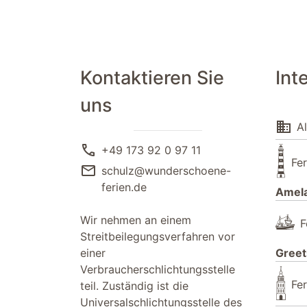
Kontaktieren Sie
Int
uns
domain
Al
call
+49 173 92 0 97 11
Fe
mail
schulz@wunderschoene-
ferien.de
Amel
Wir nehmen an einem
F
Streitbeilegungsverfahren vor
einer
Greet
Verbraucherschlichtungsstelle
Fe
teil. Zuständig ist die
Universalschlichtungsstelle des