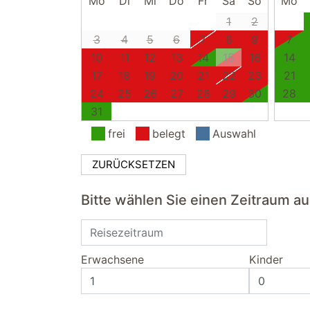
Mo
Di
Mi
Do
Fr
Sa
So
Mo
1
2
3
4
5
6
7
8
9
7
10
11
12
13
14
15
16
14
17
18
19
20
21
22
23
21
24
25
26
27
28
29
30
28
31
frei
belegt
Auswahl
ZURÜCKSETZEN
Bitte wählen Sie einen Zeitraum a
Erwachsene
Kinder