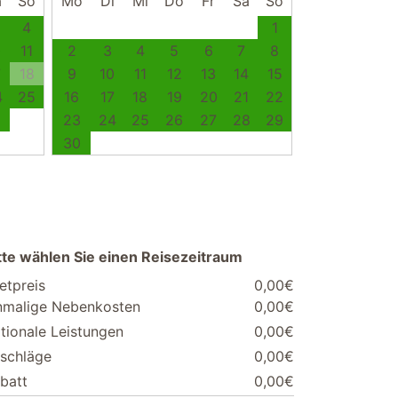
a
So
Mo
Di
Mi
Do
Fr
Sa
So
4
1
0
11
2
3
4
5
6
7
8
7
18
9
10
11
12
13
14
15
4
25
16
17
18
19
20
21
22
1
23
24
25
26
27
28
29
30
tte wählen Sie einen Reisezeitraum
etpreis
0,00€
nmalige Nebenkosten
0,00€
tionale Leistungen
0,00€
schläge
0,00€
batt
0,00€