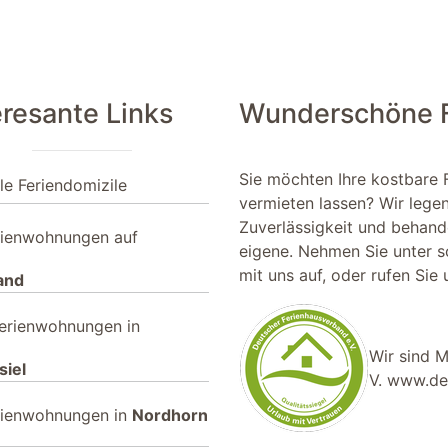
eresante Links
Wunderschöne Fe
Sie möchten Ihre kostbare 
le Feriendomizile
vermieten lassen? Wir lege
Zuverlässigkeit und behande
rienwohnungen auf
eigene. Nehmen Sie unter
s
mit uns auf, oder rufen Sie
and
erienwohnungen in
Wir sind M
siel
V.
www.deu
rienwohnungen in
Nordhorn