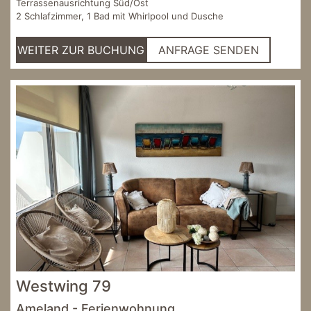
Terrassenausrichtung Süd/Ost
2 Schlafzimmer, 1 Bad mit Whirlpool und Dusche
WEITER ZUR BUCHUNG
ANFRAGE SENDEN
Westwing 79
Ameland - Ferienwohnung