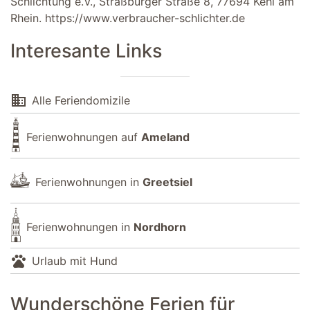
Schlichtung e.V., Straßburger Straße 8, 77694 Kehl am
Rhein.
https://www.verbraucher-schlichter.de
Interesante Links
domain
Alle Feriendomizile
Ferienwohnungen auf
Ameland
Ferienwohnungen in
Greetsiel
Ferienwohnungen in
Nordhorn
pets
Urlaub mit Hund
Wunderschöne Ferien für