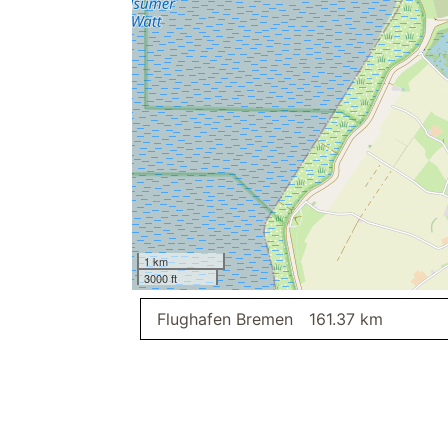
Küchenzeile
Backofen
Kochtöpfe
Küche
Schlafzimmer II
Doppelbett 180 
Kleiderschrank
Badezimmer
Handtuchheizkör
Waschmaschine
Spiegel
1 km
Fußbodenheizun
3000 ft
Außenbereich
Lademöglichkeit 
Flughafen Bremen
161.37 km
Hafennähe
Wohnbereich
Sessel
SAT/Kabel-TV
Balkon