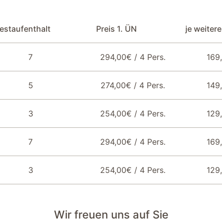
CD-Player
0 x 200
estaufenthalt
Preis 1. ÜN
je weiter
7
294,00€ / 4 Pers.
169
Fahrradschuppen vorhanden
5
274,00€ / 4 Pers.
149
 Fenster
WC
3
254,00€ / 4 Pers.
129
x 200 m
Kleiderschrank
7
294,00€ / 4 Pers.
169
Waschtrockner
3
254,00€ / 4 Pers.
129
Esstisch
Wir freuen uns auf Sie