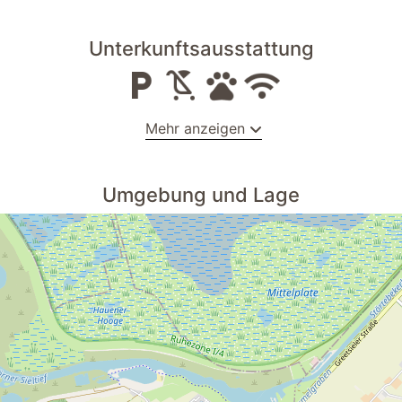
Unterkunftsausstattung
Mehr anzeigen
Seniorengerecht
Umgebung und Lage
In einer Ferienanlage
Fliegengitter
Kinderhochstuhl
Wischbarer Fußbodenbelag
Bügeleisen
ich
Reiten
ung
Wäscheservice gegen Aufpreis
Geschirr und Besteck
Herd