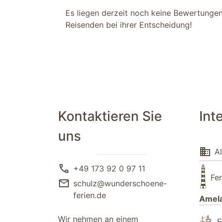
Es liegen derzeit noch keine Bewertungen 
Reisenden bei ihrer Entscheidung!
Kontaktieren Sie
Int
uns
domain
Al
call
+49 173 92 0 97 11
Fe
mail
schulz@wunderschoene-
ferien.de
Amel
Wir nehmen an einem
F