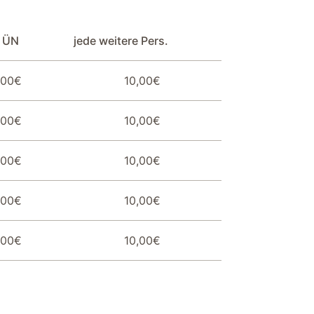
e ÜN
jede weitere Pers.
,00€
10,00€
Fahrradschuppen abschließbar
,00€
10,00€
Dusche
,00€
10,00€
Verdunklung durch Gardinen
,00€
10,00€
,00€
10,00€
Esszimmerstühle