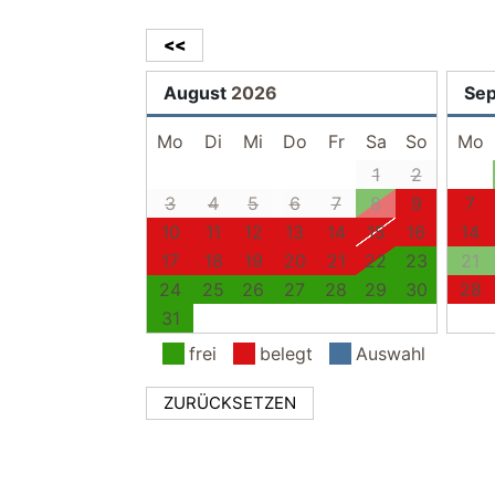
Balkon
Balkonmöbel
<<
Parkplatz
kostenfreier PKW-
August
2026
Se
Mo
Di
Mi
Do
Fr
Sa
So
Mo
1
2
3
4
5
6
7
8
9
7
10
11
12
13
14
15
16
14
17
18
19
20
21
22
23
21
24
25
26
27
28
29
30
28
31
frei
belegt
Auswahl
ZURÜCKSETZEN