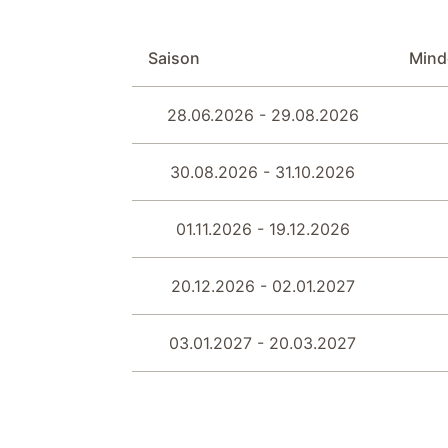
Fernseher
Schlafzimmer III
2 Einzelbetten 9
Saison
Mind
Galerie
Relaxbereich
28.06.2026 - 29.08.2026
Fahrradschuppen
Fahrräder
30.08.2026 - 31.10.2026
Badezimmer 2
Tageslicht durch
Waschbecken
01.11.2026 - 19.12.2026
Schlafzimmer I
Doppelbett 180 
TV SAT/Kabel
20.12.2026 - 02.01.2027
Abstellraum
Staubsauger
03.01.2027 - 20.03.2027
Flur
Garderobe
Essbereich
TV