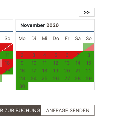
>>
November
2026
So
Mo
Di
Mi
Do
Fr
Sa
So
4
1
11
2
3
4
5
6
7
8
18
9
10
11
12
13
14
15
25
16
17
18
19
20
21
22
23
24
25
26
27
28
29
30
ER ZUR BUCHUNG
ANFRAGE SENDEN