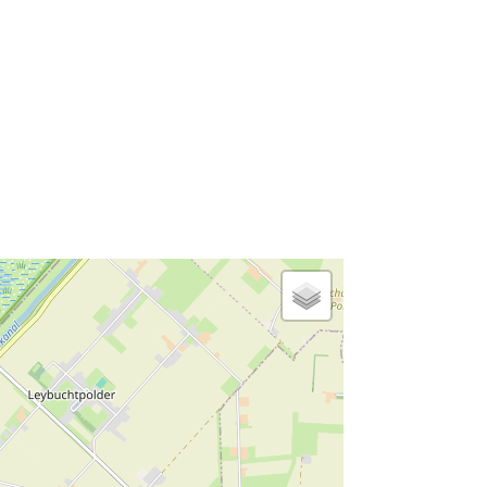
Familienfreundlich
Wäscheständer
Nichtraucher
Radfahren
Minigolf
Internet/WLAN
Hund erlaubt
Gefrierfach
Cerankochfeld