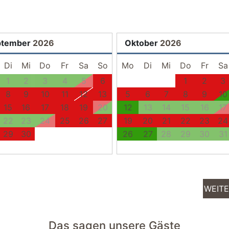
Sonnenschirm
Stellplatz
ptember
2026
Oktober
2026
Di
Mi
Do
Fr
Sa
So
Mo
Di
Mi
Do
Fr
Sa
1
2
3
4
5
6
1
2
3
8
9
10
11
12
13
5
6
7
8
9
10
15
16
17
18
19
20
12
13
14
15
16
17
22
23
24
25
26
27
19
20
21
22
23
24
29
30
26
27
28
29
30
31
WEIT
Das sagen unsere Gäste