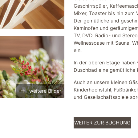
Geschirrspüler, Kaffeemasc
Mixer, Toaster bis hin zum 
Der gemütliche und geschm
Kaminofen und geräumigem 
TV, DVD, Radio- und Stereo
Wellnessoase mit Sauna, W
ein.
In der oberen Etage haben
Duschbad eine gemütliche K
Auch an unsere kleinen Gäst
add
Kinderhochstuhl, Fußbänkch
weitere Bilder
und Gesellschaftsspiele so
WEITER ZUR BUCHUNG