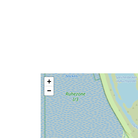
Allgemein
Angeln
Haustiere erlaubt
Bowling
+
Bügelbrett
Heizung
−
Waschmaschine
Allergikerfreundl
Bargeldlose Zahl
Küche
Toaster
Mikrowelle