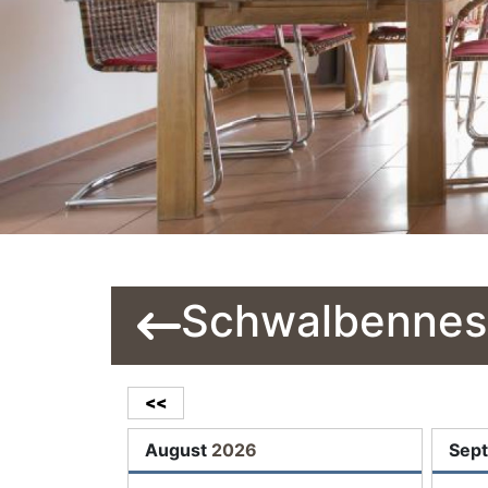
Schwalbennest 
<<
August
2026
Sep