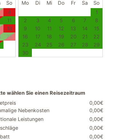
a
So
Mo
Di
Mi
Do
Fr
Sa
So
4
1
0
11
2
3
4
5
6
7
8
7
18
9
10
11
12
13
14
15
4
25
16
17
18
19
20
21
22
1
23
24
25
26
27
28
29
30
tte wählen Sie einen Reisezeitraum
etpreis
0,00€
nmalige Nebenkosten
0,00€
tionale Leistungen
0,00€
schläge
0,00€
batt
0,00€