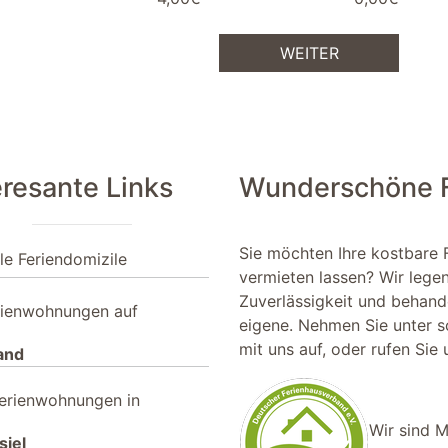
WEITER
eresante Links
Wunderschöne Fe
Sie möchten Ihre kostbare 
le Feriendomizile
vermieten lassen? Wir lege
Zuverlässigkeit und behande
rienwohnungen auf
eigene. Nehmen Sie unter
s
mit uns auf, oder rufen Sie
and
erienwohnungen in
Wir sind M
siel