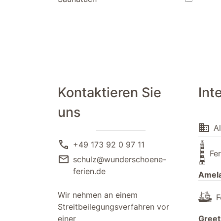
Kontaktieren Sie
Int
uns
domain
Al
call
+49 173 92 0 97 11
Fe
mail
schulz@wunderschoene-
ferien.de
Amel
Wir nehmen an einem
F
Streitbeilegungsverfahren vor
einer
Greet