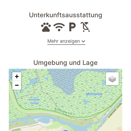
Unterkunftsausstattung
Mehr anzeigen
Gartenstühle
Umgebung und Lage
Kochnische
Grill
+
Radio
−
Badezimmer
Waschtisch
WC
Whirlpool
Fußbodenheizung
Spiegel