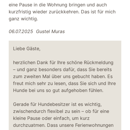
2 Einzelbetten 90 x 200 m
eine Pause in die Wohnung bringen und auch
TV SAT/Kabel
kurzfristig wieder zurückkehren. Das ist für mich
Kleiderschrank
ganz wichtig.
Wohnbereich
06.07.2025
Gustel Muras
DVD-Player
SAT/Kabel-TV
Liebe Gäste,
Stereoanlage
Fußbodenheizung
herzlichen Dank für Ihre schöne Rückmeldung
Balkon
– und ganz besonders dafür, dass Sie bereits
Sofa
zum zweiten Mal über uns gebucht haben. Es
Fernseher
freut mich sehr zu lesen, dass Sie sich und Ihre
Kaminofen
Hunde bei uns so gut aufgehoben fühlen.
CD-Player
Sessel
Gerade für Hundebesitzer ist es wichtig,
zwischendurch flexibel zu sein – ob für eine
Abstellraum
kleine Pause oder einfach, um kurz
Staubsauger
durchzuatmen. Dass unsere Ferienwohnungen