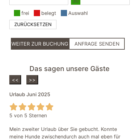
30
Nichtraucher
Seniorengerecht
frei
belegt
Auswahl
Hund erlaubt
ZURÜCKSETZEN
In einer Ferienanlage
Schlafzimmer I
WEITER ZUR BUCHUNG
ANFRAGE SENDEN
TV SAT/Kabel
Kleiderschrank
Doppelbett 180 x 200 m
Das sagen unsere Gäste
Außenbereich
<<
>>
Lademöglichkeit für E-Fahrräder
Urlaub Juni 2025
Parkplatz kostenfrei
Strandkorb
Garten/Liegewiese
5 von 5 Sternen
Hafennähe
Mein zweiter Urlaub über Sie gebucht. Konnte
Schlafzimmer II
meine Hunde zwischendurch auch mal eben für