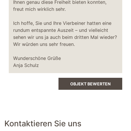
Ihnen genau diese Freiheit bieten konnten,
Fahrradschuppen
freut mich wirklich sehr.
Fahrradschuppen abschließbar
Fahrradschuppen vorhanden
Ich hoffe, Sie und Ihre Vierbeiner hatten eine
rundum entspannte Auszeit – und vielleicht
Flur
sehen wir uns ja auch beim dritten Mal wieder?
Garderobe
Wir würden uns sehr freuen.
Terrasse
Wunderschöne Grüße
Liegen
Anja Schulz
Sonnenschirm
Essbereich
OBJEKT BEWERTEN
Esszimmerstühle
Esstisch
Parkplatz
kostenfreier PKW-Stellplatz
Kontaktieren Sie uns