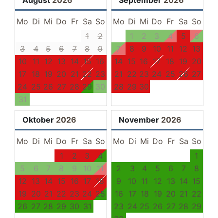
Eierkocher
Kochtöpfe
Mo
Di
Mi
Do
Fr
Sa
So
Mo
Di
Mi
Do
Fr
Sa
So
Allgemein
1
2
1
2
3
4
5
6
3
4
5
6
7
8
9
7
8
9
10
11
12
13
Bowling
10
Familienfreundlich
11
12
13
14
15
16
14
15
16
17
18
19
20
Katze erlaubt
17
18
19
20
21
22
23
21
22
23
24
25
26
27
Radfahren
24
25
26
27
28
29
30
28
29
30
Wäscheservice gegen Aufpreis
31
Kinderhochstuhl
Minigolf
Oktober
2026
November
2026
Barrierefrei
Mo
Di
Mi
Do
Fr
Sa
So
Mo
Di
Mi
Do
Fr
Sa
So
Wischbarer Fußbodenbelag
Reiten
1
2
3
4
1
Haustiere erlaubt
5
6
7
8
9
10
11
2
3
4
5
6
7
8
Internet/WLAN
12
13
14
15
16
17
18
9
10
11
12
13
14
15
Bargeldlose Zahlung
19
20
21
22
23
24
25
16
17
18
19
20
21
22
Heizung
26
27
28
29
30
31
23
24
25
26
27
28
29
Angeln