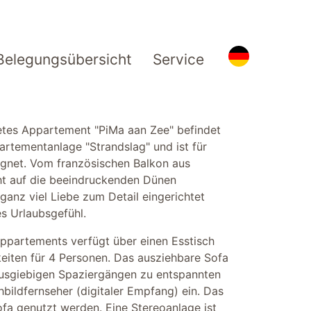
Belegungsübersicht
Service
etes Appartement "PiMa aan Zee" befindet
partementanlage "Strandslag" und ist für
ignet. Vom französischen Balkon aus
cht auf die beeindruckenden Dünen
ganz viel Liebe zum Detail eingerichtet
es Urlaubsgefühl.
ppartements verfügt über einen Esstisch
iten für 4 Personen. Das ausziehbare Sofa
ausgiebigen Spaziergängen zu entspannten
ildfernseher (digitaler Empfang) ein. Das
ofa genutzt werden. Eine Stereoanlage ist