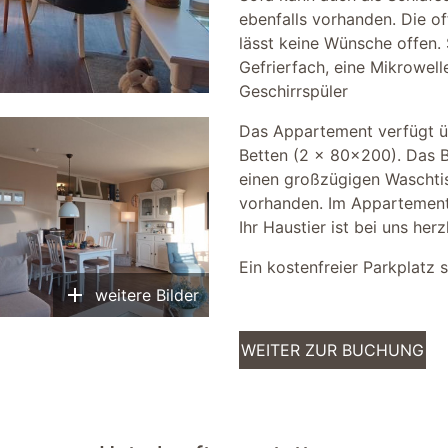
ebenfalls vorhanden. Die of
lässt keine Wünsche offen. 
Gefrierfach, eine Mikrowell
Geschirrspüler
Das Appartement verfügt ü
Betten (2 x 80x200). Das 
einen großzügigen Waschtis
vorhanden. Im Appartement
Ihr Haustier ist bei uns her
Ein kostenfreier Parkplatz 
add
weitere Bilder
WEITER ZUR BUCHUNG