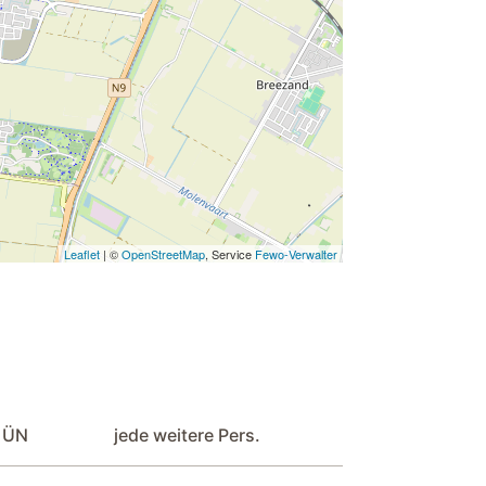
Eierkocher
Geschirr und Besteck
Herd
Mikrowelle
Kühlschrank
Kochtöpfe
Sofa
Leaflet
| ©
OpenStreetMap
, Service
Fewo-Verwalter
Sessel
e ÜN
jede weitere Pers.