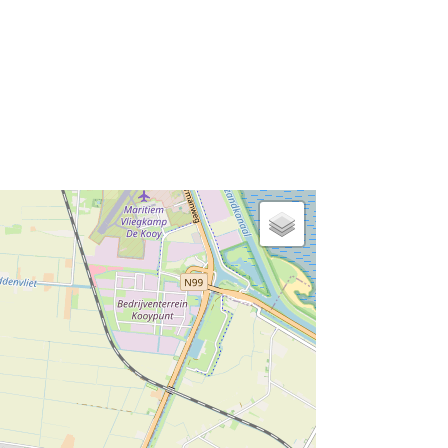
TV SAT/Kabel
Nichtraucher
Seniorengerecht
Strandnähe
Heizung
Fön
Spiegel