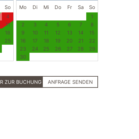
So
Mo
Di
Mi
Do
Fr
Sa
So
4
1
11
2
3
4
5
6
7
8
18
9
10
11
12
13
14
15
25
16
17
18
19
20
21
22
23
24
25
26
27
28
29
30
ER ZUR BUCHUNG
ANFRAGE SENDEN