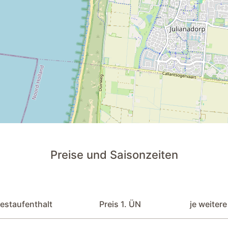
Wasserkocher
Spülmaschine
Mixer
Küchenzeile
Gefrierfach
dmaschine
Kühlschrank mit Gefrierfach
für E-Fahrräder
Internetradio
Französischer Balkon
Preise und Saisonzeiten
Esszimmerstühle
Stellplatz
estaufenthalt
Preis 1. ÜN
je weiter