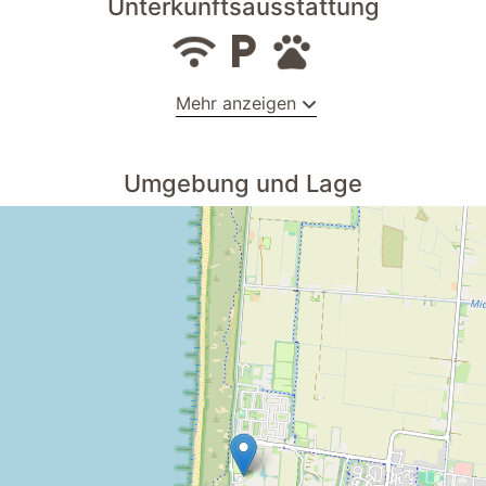
Unterkunftsausstattung
Mehr anzeigen
Verdunklung durch Gardinen
Umgebung und Lage
Boxspringbett 180 x 200 m
Bügeleisen
Wischbarer Fußbodenbelag
Wäscheservice gegen Aufpreis
Wäscheständer
lage
Hundenäpfe
Waschtisch
per
WC