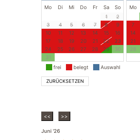
Mo
Di
Mi
Do
Fr
Sa
So
Mo
1
2
3
4
5
6
7
8
9
7
10
11
12
13
14
15
16
14
17
18
19
20
21
22
23
21
24
25
26
27
28
29
30
28
31
frei
belegt
Auswahl
ZURÜCKSETZEN
<<
>>
Juni '26