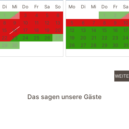
Di
Mi
Do
Fr
Sa
So
Mo
Di
Mi
Do
Fr
Sa
1
2
3
4
5
6
1
2
3
8
9
10
11
12
13
5
6
7
8
9
10
15
16
17
18
19
20
12
13
14
15
16
17
22
23
24
25
26
27
19
20
21
22
23
24
29
30
26
27
28
29
30
31
WEIT
Das sagen unsere Gäste