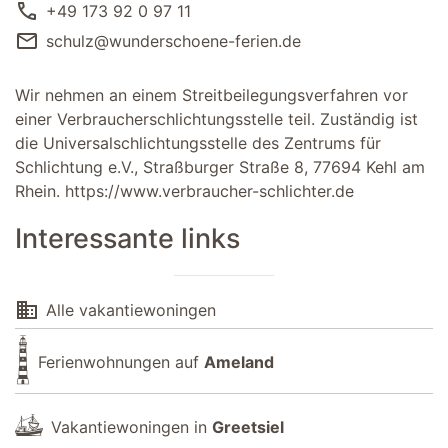
call
+49 173 92 0 97 11
mail
schulz@wunderschoene-ferien.de
Wir nehmen an einem Streitbeilegungsverfahren vor
einer Verbraucherschlichtungsstelle teil. Zuständig ist
die Universalschlichtungsstelle des Zentrums für
Schlichtung e.V., Straßburger Straße 8, 77694 Kehl am
Rhein.
https://www.verbraucher-schlichter.de
Interessante links
domain
Alle vakantiewoningen
Ferienwohnungen auf
Ameland
Vakantiewoningen in
Greetsiel