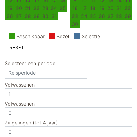
12
13
14
15
16
17
18
9
10
11
12
13
14
15
19
20
21
22
23
24
25
16
17
18
19
20
21
22
26
27
28
29
30
31
23
24
25
26
27
28
29
30
Beschikbaar
Bezet
Selectie
RESET
Selecteer een periode
Volwassenen
Volwassenen
Zuigelingen (tot 4 jaar)