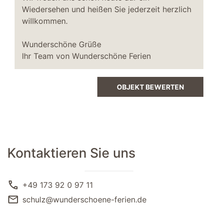
Schlafzimmer III
Wiedersehen und heißen Sie jederzeit herzlich
Boxspringbett 90 x 200 Meter
willkommen.
WC
Wunderschöne Grüße
2. WC separat
Ihr Team von Wunderschöne Ferien
OBJEKT BEWERTEN
Kontaktieren Sie uns
call
+49 173 92 0 97 11
mail
schulz@wunderschoene-ferien.de