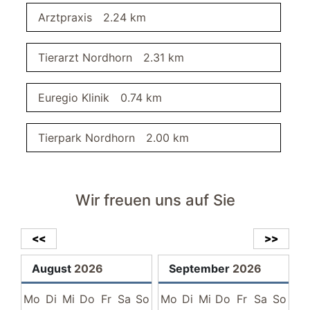
Gasgrill
Arztpraxis
2.24 km
Badezimmer
Dusche
Tierarzt Nordhorn
2.31 km
Fußbodenheizung
Fön
Euregio Klinik
0.74 km
Doppelwaschbecken
Ebenerdige Dusche
Spiegel
Tierpark Nordhorn
2.00 km
Tageslicht durch Fenster
Handtuchheizkörper
WC
Wir freuen uns auf Sie
Regenshowerdusche
Küche
<<
>>
Kochtöpfe
August
2026
September
2026
Stehtisch mit 2 Barhockern
Spülmaschine
Mo
Di
Mi
Do
Fr
Sa
So
Mo
Di
Mi
Do
Fr
Sa
So
Küche