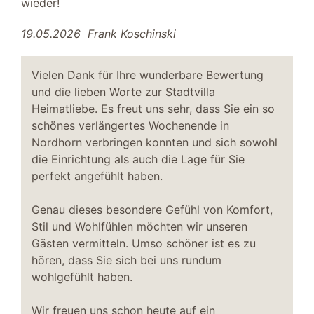
wieder!
Schlafzimmer II
19.05.2026
Frank Koschinski
Verdunklung durch Gardinen
TV SAT/Kabel
Vielen Dank für Ihre wunderbare Bewertung
Jalousie
und die lieben Worte zur Stadtvilla
Boxspringbett 180 x 200 Meter
Heimatliebe. Es freut uns sehr, dass Sie ein so
Kleiderschrank
schönes verlängertes Wochenende in
Nordhorn verbringen konnten und sich sowohl
Essbereich
die Einrichtung als auch die Lage für Sie
Esszimmerstühle
perfekt angefühlt haben.
Esstisch
TV
Genau dieses besondere Gefühl von Komfort,
Stil und Wohlfühlen möchten wir unseren
Terrasse
Gästen vermitteln. Umso schöner ist es zu
Gartenmöbel
hören, dass Sie sich bei uns rundum
Sonnenschirm
wohlgefühlt haben.
Liegen
Wir freuen uns schon heute auf ein