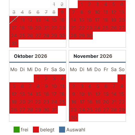
1
2
1
2
3
4
5
6
Geschirr und Besteck
3
Backofen
4
5
6
7
8
9
7
8
9
10
11
12
13
Toaster
10
11
12
13
14
15
16
14
15
16
17
18
19
20
Herd
17
18
19
20
21
22
23
21
22
23
24
25
26
27
Mikrowelle
24
25
26
27
28
29
30
28
29
30
Geschirr
31
Zugang zur Terrasse/Garten
Wasserkocher
Oktober
2026
November
2026
Cerankochfeld
Mo
Di
Mi
Do
Fr
Sa
So
Mo
Di
Mi
Do
Fr
Sa
So
Kaffeevollautomat (Jura) + Milchaufschäumer
Kühlschrank mit Gefrierfach
1
2
3
4
1
5
6
7
8
9
10
11
2
3
4
5
6
7
8
Schlafzimmer I
12
13
14
15
16
17
18
9
10
11
12
13
14
15
Jalousie
19
20
21
22
23
24
25
16
17
18
19
20
21
22
Verdunklung durch Gardinen
26
27
28
29
30
31
23
24
25
26
27
28
29
Boxspringbett 180 x 200 m
30
Kleiderschrank
Zugang zum Balkon
frei
belegt
Auswahl