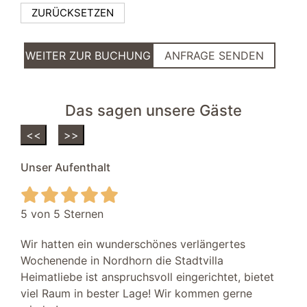
TV SAT/Kabel
ZURÜCKSETZEN
Parkplatz
kostenfreier PKW-Stellplatz
WEITER ZUR BUCHUNG
ANFRAGE SENDEN
Wohnbereich
Bluetooth-Musikbox
Das sagen unsere Gäste
Sofa
<<
>>
Zugang zur Terrasse/Garten
Sessel
Unser Aufenthalt
Smart-TV
Netflix
Flur
5 von 5 Sternen
Sessel
Wir hatten ein wunderschönes verlängertes
Garderobe
Wochenende in Nordhorn die Stadtvilla
Heimatliebe ist anspruchsvoll eingerichtet, bietet
Abstellraum
viel Raum in bester Lage! Wir kommen gerne
Staubsauger