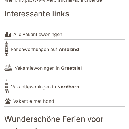
Rhein.
https://www.verbraucher-schlichter.de
Interessante links
domain
Alle vakantiewoningen
Ferienwohnungen auf
Ameland
Vakantiewoningen in
Greetsiel
Vakantiewoningen in
Nordhorn
pets
Vakantie met hond
Wunderschöne Ferien voor