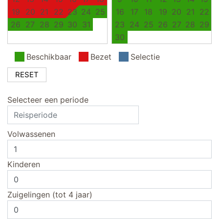
19
20
21
22
23
24
25
16
17
18
19
20
21
22
26
27
28
29
30
31
23
24
25
26
27
28
29
30
Beschikbaar
Bezet
Selectie
RESET
Selecteer een periode
Volwassenen
Kinderen
Zuigelingen (tot 4 jaar)