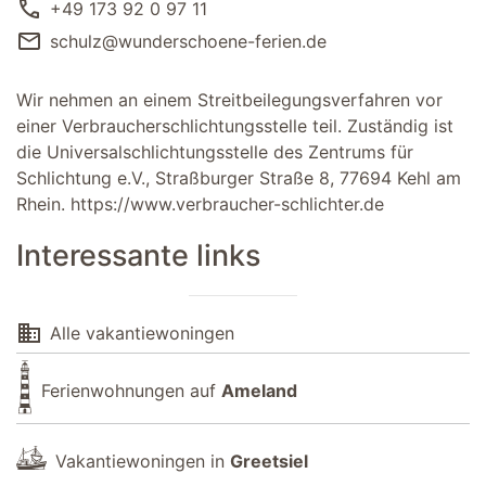
call
+49 173 92 0 97 11
mail
schulz@wunderschoene-ferien.de
Wir nehmen an einem Streitbeilegungsverfahren vor
einer Verbraucherschlichtungsstelle teil. Zuständig ist
die Universalschlichtungsstelle des Zentrums für
Schlichtung e.V., Straßburger Straße 8, 77694 Kehl am
Rhein.
https://www.verbraucher-schlichter.de
Interessante links
domain
Alle vakantiewoningen
Ferienwohnungen auf
Ameland
Vakantiewoningen in
Greetsiel