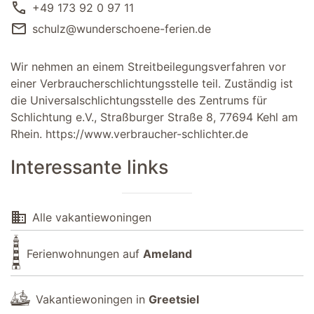
call
+49 173 92 0 97 11
mail
schulz@wunderschoene-ferien.de
Wir nehmen an einem Streitbeilegungsverfahren vor
einer Verbraucherschlichtungsstelle teil. Zuständig ist
die Universalschlichtungsstelle des Zentrums für
Schlichtung e.V., Straßburger Straße 8, 77694 Kehl am
Rhein.
https://www.verbraucher-schlichter.de
Interessante links
domain
Alle vakantiewoningen
Ferienwohnungen auf
Ameland
Vakantiewoningen in
Greetsiel