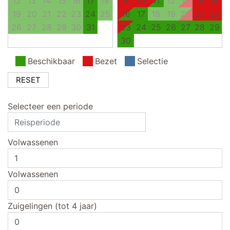
12
13
14
15
16
17
18
9
10
11
12
13
14
15
19
20
21
22
23
24
25
16
17
18
19
20
21
22
26
27
28
29
30
31
23
24
25
26
27
28
29
30
Beschikbaar
Bezet
Selectie
RESET
Selecteer een periode
Volwassenen
Volwassenen
Zuigelingen (tot 4 jaar)