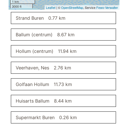
gratis wifi
1 km
3000 ft
Wasserij-service tegen betaling
Leaflet
| ©
OpenStreetMap
, Service
Fewo-Verwalter
verwarming
Strand Buren
0.77 km
gezinsvriendelijk
paardrijden
Ballum (centrum)
8.67 km
drogener
dweilbaar vloeroppervlak
roken verboden
Hollum (centrum)
11.94 km
windsurfen
dichtjij het strand
Veerhaven, Nes
2.76 km
eetkamer
eettafel
Golfaan Hollum
11.73 km
eetkamerstoelen
Huisarts Ballum
8.44 km
woonkamer
badkamer
Supermarkt Buren
0.26 km
douche