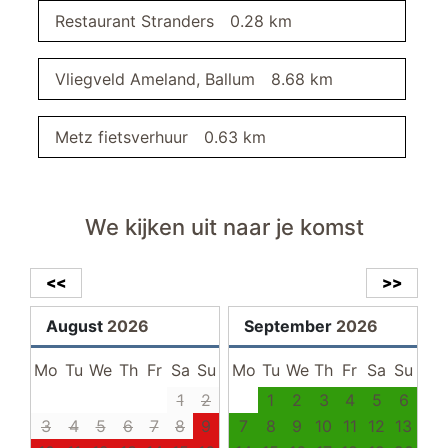
wastafel
Restaurant Stranders
0.28 km
spiegel
Vliegveld Ameland, Ballum
8.68 km
slaapkamer II
balkon
Metz fietsverhuur
0.63 km
balkonmeubilair
bezemkast
We kijken uit naar je komst
stofzuiger
slaapkamer I
<<
>>
August
2026
September
2026
buitenruimte
strand
Mo
Tu
We
Th
Fr
Sa
Su
Mo
Tu
We
Th
Fr
Sa
Su
tuin/gazon
1
2
1
2
3
4
5
6
3
4
5
6
7
8
9
7
8
9
10
11
12
13
wc