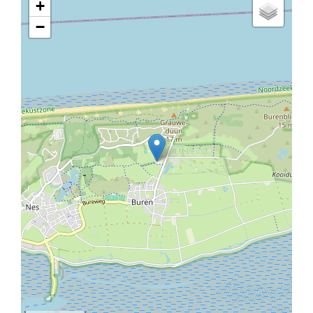
+
terras
−
algemeen
honden toegestaan
vissen
wasmachine
geschikt voor senioren
betaling zonder contant geld
in een vakantiepark
katten toegestaan
bowling
Kinderstoel
roken verboden
geschikt voor gehandicapten
fietsen
hondenbakjes
honden toegestaan
minigolf