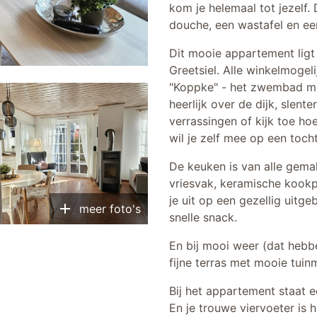
kom je helemaal tot jezelf
douche, een wastafel en ee
Dit mooie appartement ligt
Greetsiel. Alle winkelmogel
"Koppke" - het zwembad me
heerlijk over de dijk, slent
verrassingen of kijk toe ho
wil je zelf mee op een toch
De keuken is van alle gema
vriesvak, keramische kookp
je uit op een gezellig uitge
add
meer foto's
snelle snack.
En bij mooi weer (dat hebb
fijne terras met mooie tuin
Bij het appartement staat e
En je trouwe viervoeter is