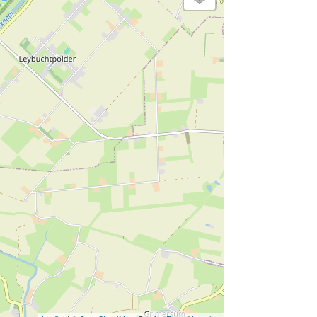
geschikt voor senioren
roken verboden
vissen
Kinderstoel
katten toegestaan
fietsen
gratis parkeerplaats