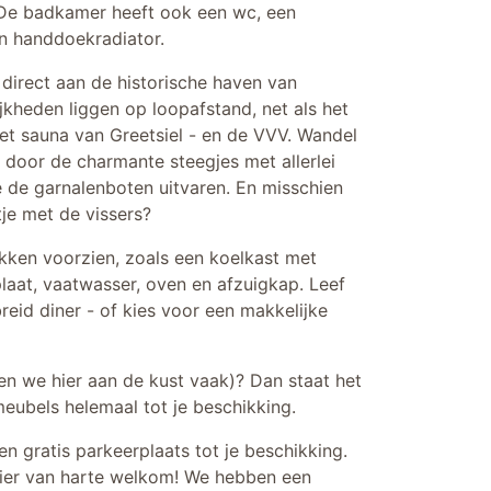
. De badkamer heeft ook een wc, een
n handdoekradiator.
 direct aan de historische haven van
ijkheden liggen op loopafstand, net als het
t sauna van Greetsiel - en de VVV. Wandel
er door de charmante steegjes met allerlei
e de garnalenboten uitvaren. En misschien
tje met de vissers?
kken voorzien, zoals een koelkast met
laat, vaatwasser, oven en afzuigkap. Leef
breid diner - of kies voor een makkelijke
en we hier aan de kust vaak)? Dan staat het
meubels helemaal tot je beschikking.
en gratis parkeerplaats tot je beschikking.
 hier van harte welkom! We hebben een