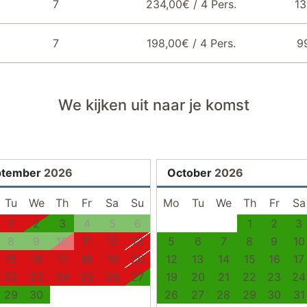
7
234,00€ / 4 Pers.
13
7
198,00€ / 4 Pers.
9
We kijken uit naar je komst
ptember
2026
October
2026
Tu
We
Th
Fr
Sa
Su
Mo
Tu
We
Th
Fr
Sa
1
2
3
4
5
6
1
2
3
8
9
10
11
12
13
5
6
7
8
9
10
15
16
17
18
19
20
12
13
14
15
16
17
22
23
24
25
26
27
19
20
21
22
23
24
29
30
26
27
28
29
30
31