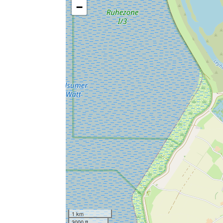
spiegel
−
keuken
keuken
eetkamer
eettafel
algemeen
honden toegesta
verwarming
betaling zonder 
Wasserij-service 
dweilbaar vloero
bowling
gratis wifi
buitenruimte
oplaadmoglijkhei
slaapkamer I
gang
garderobe
1 km
3000 ft