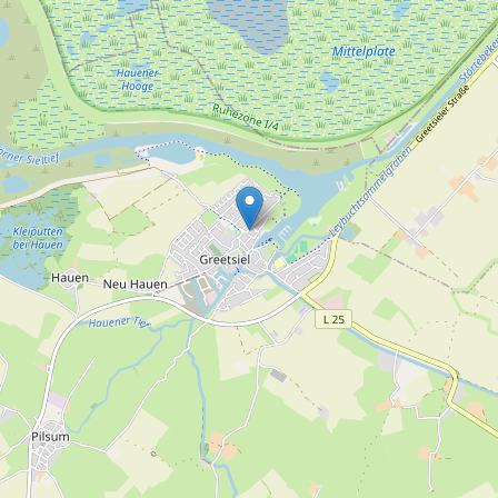
eetkamerstoelen
an
minigolf
paardrijden
contant geld
honden toegestaan
tegen betaling
in een vakantiepark
ppervlak
gezinsvriendelijk
geschikt voor gehandicapten
d voor e-fietsen
tuin/gazon