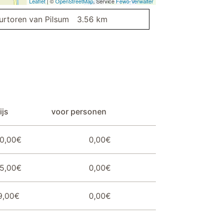
Leaflet
| ©
OpenStreetMap
, Service
Fewo-Verwalter
urtoren van Pilsum
3.56 km
ijs
voor personen
0,00€
0,00€
5,00€
0,00€
9,00€
0,00€