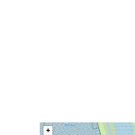
woonkamer
badkamer
wc
vloerverwarming
+