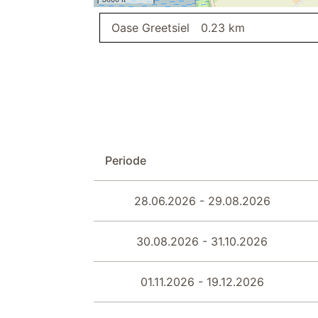
slaapkamer II
Oase Greetsiel
0.23 km
bezemkast
stofzuiger
terras
parkeerplaats
Periode
28.06.2026 - 29.08.2026
30.08.2026 - 31.10.2026
01.11.2026 - 19.12.2026