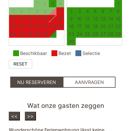
parasol
1
2
3
4
1
5
6
7
8
9
10
11
2
3
4
5
6
7
8
12
13
14
15
16
17
18
9
10
11
12
13
14
15
19
20
21
22
23
24
25
16
17
18
19
20
21
22
26
27
28
29
30
31
23
24
25
26
27
28
29
30
Beschikbaar
Bezet
Selectie
RESET
NU RESERVEREN
AANVRAGEN
Wat onze gasten zeggen
<<
>>
Wunderschöne Ferienwohnung lässt keine