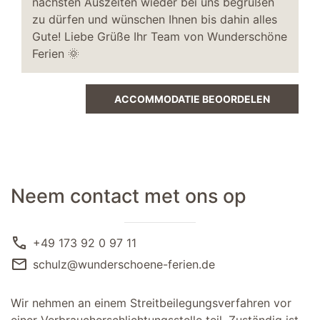
nächsten Auszeiten wieder bei uns begrüßen
zu dürfen und wünschen Ihnen bis dahin alles
Gute! Liebe Grüße Ihr Team von Wunderschöne
Ferien 🌞
ACCOMMODATIE BEOORDELEN
Neem contact met ons op
call
+49 173 92 0 97 11
mail
schulz@wunderschoene-ferien.de
Wir nehmen an einem Streitbeilegungsverfahren vor
einer Verbraucherschlichtungsstelle teil. Zuständig ist