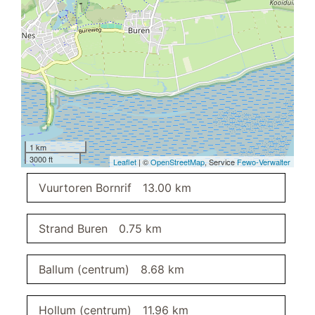
wasrek
vissen
wasmachine
roken verboden
bordspellen
betaling zonder contant geld
in een vakantiepark
vliegenhor
honden toegestaan
1 km
3000 ft
bowling
Leaflet
| ©
OpenStreetMap
, Service
Fewo-Verwalter
roken verboden
Vuurtoren Bornrif
13.00 km
geschikt voor senioren
hondenbakjes
strijkijzer
Strand Buren
0.75 km
fietsen
katten toegestaan
Ballum (centrum)
8.68 km
elektrische barbecue
Kinderstoel
Hollum (centrum)
11.96 km
dweilbaar vloeroppervlak