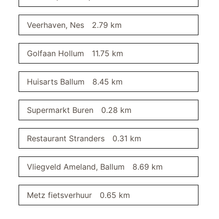
minigolf
Veerhaven, Nes
2.79 km
woonkamer
Golfaan Hollum
11.75 km
eetkamer
eetkamerstoelen
Huisarts Ballum
8.45 km
eettafel
televisie
Supermarkt Buren
0.28 km
slaapkamer I
Restaurant Stranders
0.31 km
buitenruimte
strand
overdekte fietsenstalling
Vliegveld Ameland, Ballum
8.69 km
gratis parkeerplaats
oplaadmoglijkheid voor e-fietsen
Metz fietsverhuur
0.65 km
badkamer