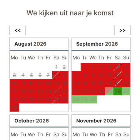
spiegel
douche
We kijken uit naar je komst
wastafel
Handdoekradiator
<<
>>
slaapkamer II
August
2026
September
2026
bezemkast
Mo
Tu
We
Th
Fr
Sa
Su
Mo
Tu
We
Th
Fr
Sa
Su
Wasdroger
1
2
1
2
3
4
5
6
stofzuiger
3
4
5
6
7
8
9
7
8
9
10
11
12
13
10
11
12
13
14
15
16
14
15
16
17
18
19
20
gang
17
18
19
20
21
22
23
21
22
23
24
25
26
27
garderobe
24
25
26
27
28
29
30
28
29
30
31
parkeerplaats
October
2026
November
2026
balkon
Mo
Tu
We
Th
Fr
Sa
Su
Mo
Tu
We
Th
Fr
Sa
Su
balkonmeubilair