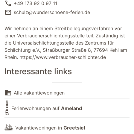
call
+49 173 92 0 97 11
mail
schulz@wunderschoene-ferien.de
Wir nehmen an einem Streitbeilegungsverfahren vor
einer Verbraucherschlichtungsstelle teil. Zuständig ist
die Universalschlichtungsstelle des Zentrums für
Schlichtung e.V., Straßburger Straße 8, 77694 Kehl am
Rhein.
https://www.verbraucher-schlichter.de
Interessante links
domain
Alle vakantiewoningen
Ferienwohnungen auf
Ameland
Vakantiewoningen in
Greetsiel