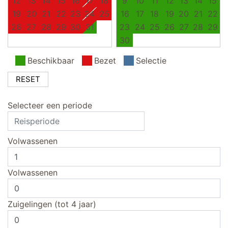
12
13
14
15
16
17
18
9
10
11
12
13
14
15
19
20
21
22
23
24
25
16
17
18
19
20
21
22
26
27
28
29
30
31
23
24
25
26
27
28
29
30
Beschikbaar
Bezet
Selectie
RESET
Selecteer een periode
Volwassenen
Volwassenen
Zuigelingen (tot 4 jaar)