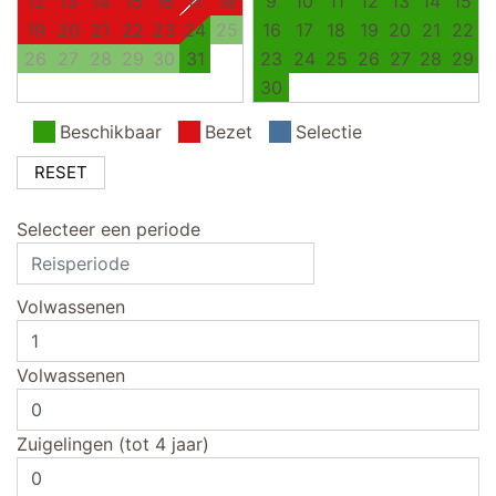
12
13
14
15
16
17
18
9
10
11
12
13
14
15
19
20
21
22
23
24
25
16
17
18
19
20
21
22
26
27
28
29
30
31
23
24
25
26
27
28
29
30
Beschikbaar
Bezet
Selectie
RESET
Selecteer een periode
Volwassenen
Volwassenen
Zuigelingen (tot 4 jaar)