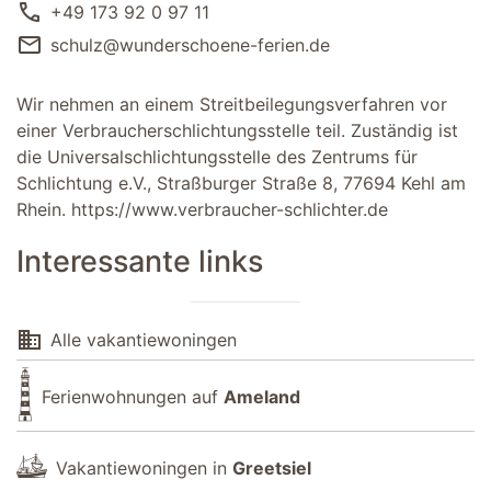
call
+49 173 92 0 97 11
mail
schulz@wunderschoene-ferien.de
Wir nehmen an einem Streitbeilegungsverfahren vor
einer Verbraucherschlichtungsstelle teil. Zuständig ist
die Universalschlichtungsstelle des Zentrums für
Schlichtung e.V., Straßburger Straße 8, 77694 Kehl am
Rhein.
https://www.verbraucher-schlichter.de
Interessante links
domain
Alle vakantiewoningen
Ferienwohnungen auf
Ameland
Vakantiewoningen in
Greetsiel